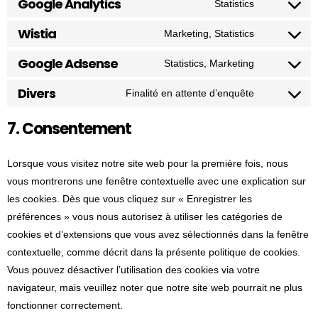
Google Analytics
Statistics
o
s
e
n
C
t
n
s
e
r
t
o
Wistia
Marketing, Statistics
o
s
e
n
C
v
t
n
s
e
r
t
o
Google Adsense
Statistics, Marketing
i
o
s
e
n
C
v
t
n
c
s
e
r
t
o
Divers
Finalité en attente d’enquête
i
o
s
e
e
n
C
v
t
n
c
s
e
w
r
t
o
i
7. Consentement
o
s
e
e
n
o
v
t
n
c
s
e
g
r
t
r
i
o
s
e
e
n
Lorsque vous visitez notre site web pour la première fois, nous
o
v
t
d
c
s
e
g
r
t
vous montrerons une fenêtre contextuelle avec une explication sur
o
i
o
p
e
e
n
o
v
t
les cookies. Dès que vous cliquez sur « Enregistrer les
g
c
s
r
y
r
t
o
i
o
préférences » vous nous autorisez à utiliser les catégories de
l
e
e
e
o
v
t
g
c
s
cookies et d’extensions que vous avez sélectionnés dans la fenêtre
e
c
r
s
u
i
o
l
e
e
contextuelle, comme décrit dans la présente politique de cookies.
-
o
v
s
t
c
s
e
b
r
Vous pouvez désactiver l’utilisation des cookies via votre
f
m
i
u
e
e
-
u
v
navigateur, mais veuillez noter que notre site web pourrait ne plus
o
p
c
b
g
r
r
r
i
fonctionner correctement.
n
l
e
e
o
v