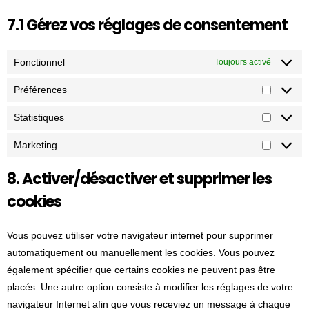
e
s
c
t
i
w
o
i
c
t
e
7.1 Gérez vos réglages de consentement
s
a
i
g
c
a
-
g
n
s
l
e
p
s
o
z
t
Fonctionnel
Toujours activé
e
d
t
t
o
i
-
i
c
a
g
Préférences
a
P
a
v
h
t
l
r
n
e
Statistiques
a
i
e
S
é
a
r
s
-
t
Marketing
f
l
s
M
t
a
a
é
y
a
i
8. Activer/désactiver et supprimer les
d
t
r
t
r
c
s
i
cookies
e
i
k
s
e
s
n
c
e
n
t
Vous pouvez utiliser votre navigateur internet pour supprimer
c
s
t
s
i
automatiquement ou manuellement les cookies. Vous pouvez
e
i
e
q
également spécifier que certains cookies ne peuvent pas être
s
n
u
placés. Une autre option consiste à modifier les réglages de votre
g
e
navigateur Internet afin que vous receviez un message à chaque