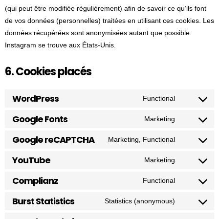
(qui peut être modifiée régulièrement) afin de savoir ce qu’ils font
de vos données (personnelles) traitées en utilisant ces cookies. Les
données récupérées sont anonymisées autant que possible.
Instagram se trouve aux États-Unis.
6. Cookies placés
WordPress
Functional
C
o
Google Fonts
Marketing
C
n
o
Google reCAPTCHA
Marketing, Functional
s
C
n
e
o
YouTube
Marketing
s
n
C
n
e
t
o
Complianz
Functional
s
n
C
t
n
e
t
o
Burst Statistics
Statistics (anonymous)
o
s
n
C
t
n
s
e
t
o