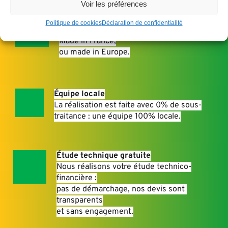
Voir les préférences
Produits locaux
Politique de cookies
Déclaration de confidentialité
Nous ne proposons que des produits 
Made in France,
ou made in Europe.
Équipe locale
La réalisation est faite avec 0% de sous-
traitance : une équipe 100% locale.
Étude technique gratuite
Nous réalisons votre étude technico-
financière :
pas de démarchage, nos devis sont 
transparents
et sans engagement.