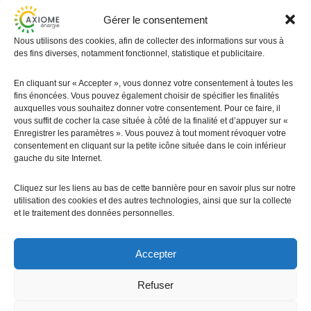
Fournisseurs partenaires : Fronius, SMA, Soprasolar, 
K2, IRFTS… 
Gérer le consentement
Nous utilisons des cookies, afin de collecter des informations sur vous à
des fins diverses, notamment fonctionnel, statistique et publicitaire.
En cliquant sur « Accepter », vous donnez votre consentement à toutes les
fins énoncées. Vous pouvez également choisir de spécifier les finalités
auxquelles vous souhaitez donner votre consentement. Pour ce faire, il
vous suffit de cocher la case située à côté de la finalité et d’appuyer sur «
Enregistrer les paramètres ». Vous pouvez à tout moment révoquer votre
consentement en cliquant sur la petite icône située dans le coin inférieur
gauche du site Internet.
Nos garanties pour les particuliers :
Cliquez sur les liens au bas de cette bannière pour en savoir plus sur notre
Qualité et transparence
utilisation des cookies et des autres technologies, ainsi que sur la collecte
et le traitement des données personnelles.
Rappel rapide sous 48h 
Vous réalisez votre simulation sur notre 
Accepter
site, et nous nous engageons à vous 
rappeler dans les 48h.
Refuser