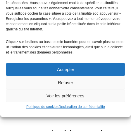
Stockage et revente
fins énoncées. Vous pouvez également choisir de spécifier les finalités
auxquelles vous souhaitez donner votre consentement. Pour ce faire, il
Valorisez le surplus grâce à des batteries ou à la 
vous suffit de cocher la case située à côté de la finalité et d’appuyer sur «
revente à EDF
Enregistrer les paramètres ». Vous pouvez à tout moment révoquer votre
consentement en cliquant sur la petite icône située dans le coin inférieur
gauche du site Internet.
Cliquez sur les liens au bas de cette bannière pour en savoir plus sur notre
utilisation des cookies et des autres technologies, ainsi que sur la collecte
et le traitement des données personnelles.
Accepter
Refuser
Voir les préférences
Politique de cookies
Déclaration de confidentialité