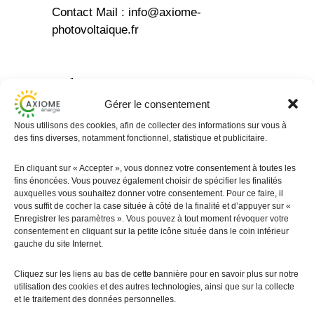
Contact Mail : info@axiome-
photovoltaique.fr
Hébergeur
Gérer le consentement
Nous utilisons des cookies, afin de collecter des informations sur vous à
Nom / raison sociale : OVH
des fins diverses, notamment fonctionnel, statistique et publicitaire.
SAS au capital de : 10.174.560 €
En cliquant sur « Accepter », vous donnez votre consentement à toutes les
RCS Lille Métroplôle : 424 761 419
fins énoncées. Vous pouvez également choisir de spécifier les finalités
auxquelles vous souhaitez donner votre consentement. Pour ce faire, il
00045
vous suffit de cocher la case située à côté de la finalité et d’appuyer sur «
Enregistrer les paramètres ». Vous pouvez à tout moment révoquer votre
Adresse de l’hébergeur : 2 rue
consentement en cliquant sur la petite icône située dans le coin inférieur
Kellermann – 59100 Roubaix – France
gauche du site Internet.
Cliquez sur les liens au bas de cette bannière pour en savoir plus sur notre
utilisation des cookies et des autres technologies, ainsi que sur la collecte
Conception
et le traitement des données personnelles.