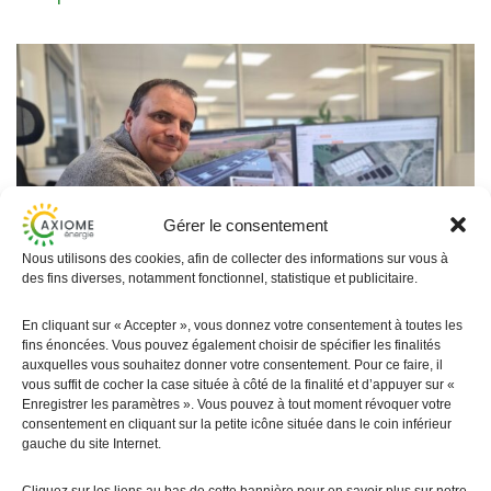
Gérer le consentement
Nous utilisons des cookies, afin de collecter des informations sur vous à
des fins diverses, notamment fonctionnel, statistique et publicitaire.
En cliquant sur « Accepter », vous donnez votre consentement à toutes les
19 mai 2025
fins énoncées. Vous pouvez également choisir de spécifier les finalités
Axiome Photovoltaïque Illzach
auxquelles vous souhaitez donner votre consentement. Pour ce faire, il
vous suffit de cocher la case située à côté de la finalité et d’appuyer sur «
Axiome Photovoltaïque, implantée à Illzach
Enregistrer les paramètres ». Vous pouvez à tout moment révoquer votre
(Haut-Rhin), est spécialisée dans la conception
consentement en cliquant sur la petite icône située dans le coin inférieur
et l’installation de centrales photovoltaïques
gauche du site Internet.
clé en main pour…