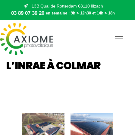
13B Quai de Rotterdam 68110 Illzach
03 89 07 39 20
en semaine : 9h > 12h30 et 14h > 18h
L’INRAE À COLMAR