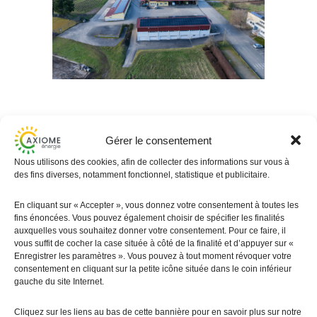
Gérer le consentement
Nous utilisons des cookies, afin de collecter des informations sur vous à
Réalisation de la
des fins diverses, notamment fonctionnel, statistique et publicitaire.
centrale
photovoltaïque
En cliquant sur « Accepter », vous donnez votre consentement à toutes les
AXIOME
fins énoncées. Vous pouvez également choisir de spécifier les finalités
pour l’INRAE ​​​​​​de
auxquelles vous souhaitez donner votre consentement. Pour ce faire, il
vous suffit de cocher la case située à côté de la finalité et d’appuyer sur «
COLMAR :
Enregistrer les paramètres ». Vous pouvez à tout moment révoquer votre
consentement en cliquant sur la petite icône située dans le coin inférieur
Une puissance crête de 253.3 KWc
gauche du site Internet.
Cliquez sur les liens au bas de cette bannière pour en savoir plus sur notre
596 modules de 445 WC