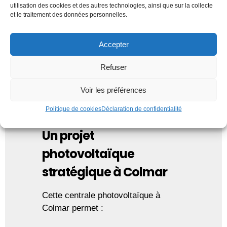
utilisation des cookies et des autres technologies, ainsi que sur la collecte
et le traitement des données personnelles.
Système de fixation K2 Rail simple
sous ETN
Accepter
3 onduleurs de 100 kWc*
Refuser
*la puissance de sortie des onduleurs
Voir les préférences
est limitée à 250 KVA par pontage
statique.
Politique de cookies
Déclaration de confidentialité
Un projet
photovoltaïque
stratégique à Colmar
Cette centrale photovoltaïque à
Colmar permet :