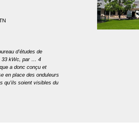
ETN
bureau d’études de
de 33 kWc, par … 4
ïque
a donc conçu et
ise en place des onduleurs
s qu’ils soient visibles du