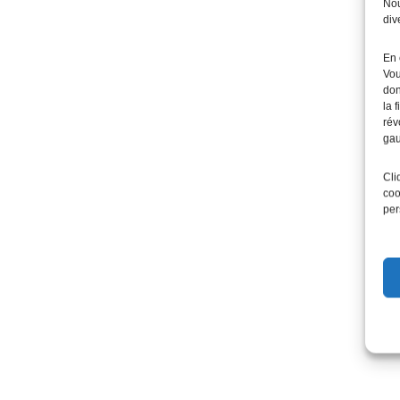
Nou
div
En 
Vou
don
la 
rév
gau
Cli
coo
per