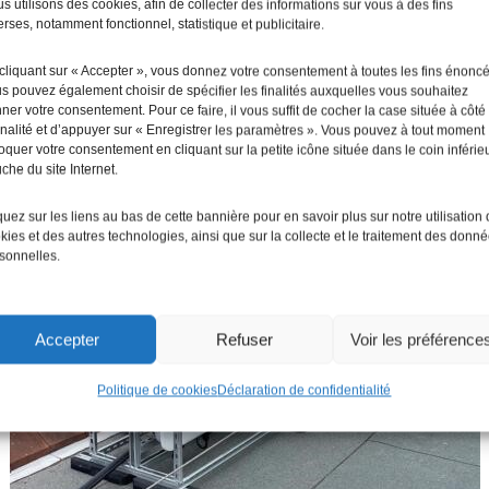
s utilisons des cookies, afin de collecter des informations sur vous à des fins
erses, notamment fonctionnel, statistique et publicitaire.
cliquant sur « Accepter », vous donnez votre consentement à toutes les fins énonc
s pouvez également choisir de spécifier les finalités auxquelles vous souhaitez
ner votre consentement. Pour ce faire, il vous suffit de cocher la case située à côté
finalité et d’appuyer sur « Enregistrer les paramètres ». Vous pouvez à tout moment
oquer votre consentement en cliquant sur la petite icône située dans le coin inférie
che du site Internet.
quez sur les liens au bas de cette bannière pour en savoir plus sur notre utilisation
kies et des autres technologies, ainsi que sur la collecte et le traitement des donn
sonnelles.
Accepter
Refuser
Voir les préférence
Politique de cookies
Déclaration de confidentialité