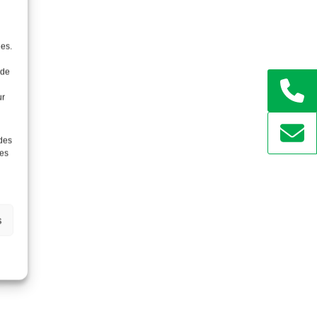
ées.
 de
ur
 des
ées
s