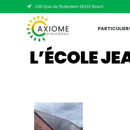
13B Quai de Rotterdam 68110 Illzach
PARTICULIER
L’ÉCOLE J