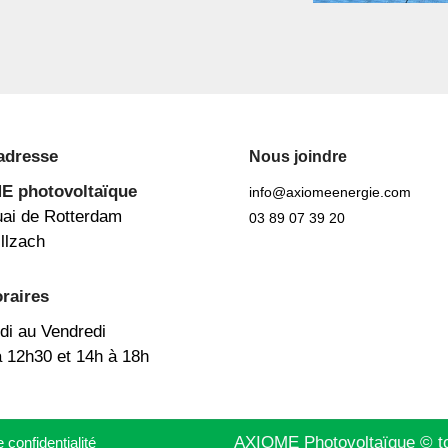
adresse
Nous joindre
ME
photovoltaïque
info@axiomeenergie.com
ai de Rotterdam
03 89 07 39 20
llzach
raires
di au Vendredi
à 12h30 et 14h à 18h
AXIOME Photovoltaïque © to
de
confidentialité