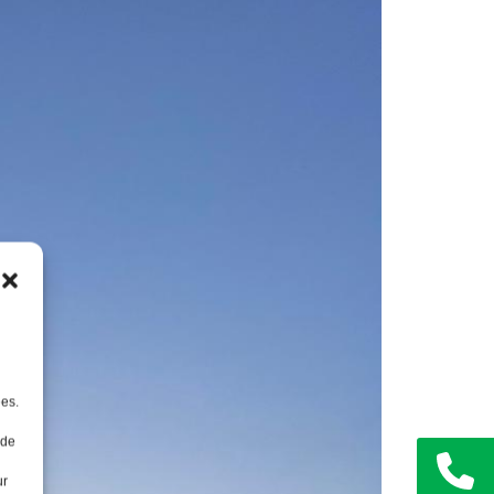
ées.
 de
ur