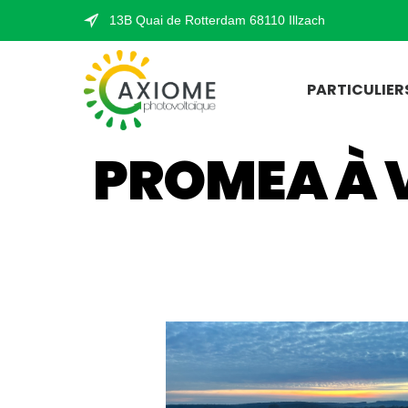
13B Quai de Rotterdam 68110 Illzach
PARTICULIER
PROMEA À 