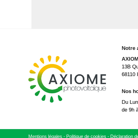
Notre 
AXIO
13B Qu
68110 I
Nos ho
Du Lun
de 9h 
Mentions légales
-
Politique de cookies -
Déclaration 