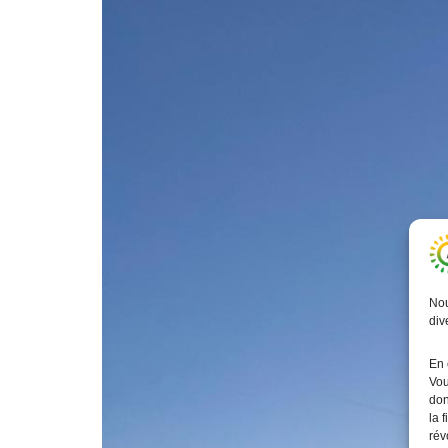
Nou
div
En 
Vou
don
la 
rév