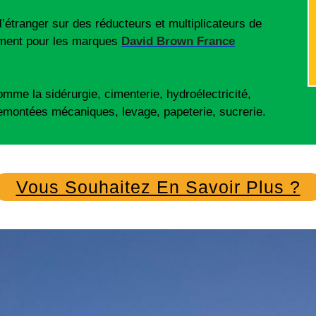
’étranger sur des réducteurs et multiplicateurs de
mment pour les marques
David Brown France
me la sidérurgie, cimenterie, hydroélectricité,
remontées mécaniques, levage, papeterie, sucrerie.
Vous Souhaitez En Savoir Plus ?