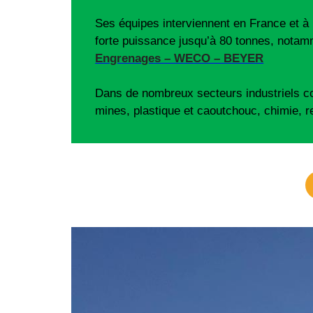
Ses équipes interviennent en France et à l
forte puissance jusqu’à 80 tonnes, nota
Engrenages – WECO – BEYER
Dans de nombreux secteurs industriels com
mines, plastique et caoutchouc, chimie, 