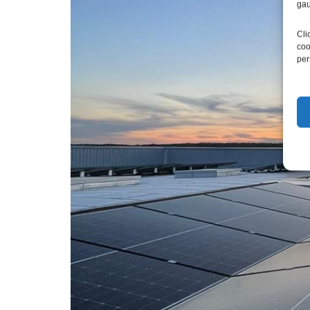
gau
Cli
coo
per