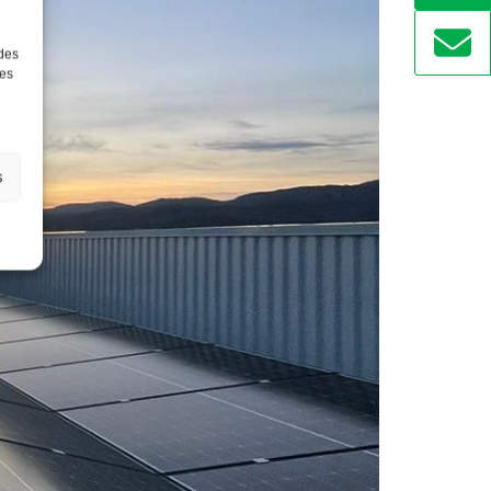
 des
ées
s