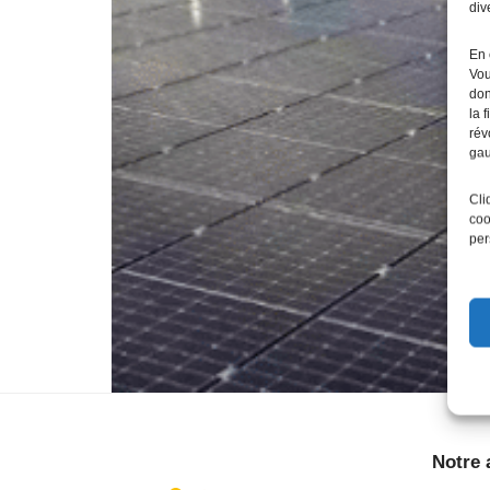
div
En 
Vou
don
la 
rév
gau
Cli
coo
per
Notre 