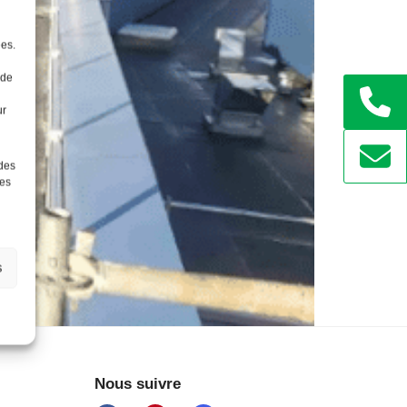
ées.
 de
ur
 des
ées
s
Nous suivre