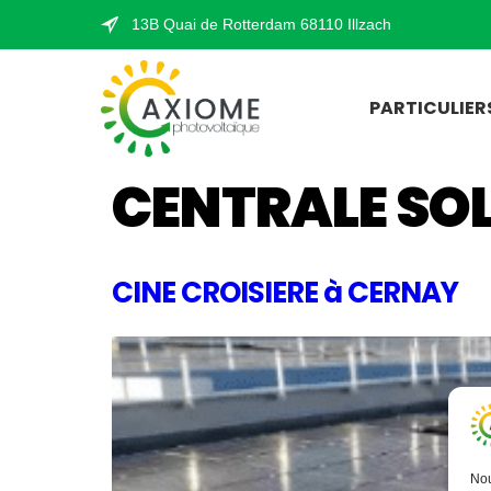
13B Quai de Rotterdam 68110 Illzach
PARTICULIER
CENTRALE SO
CINE CROISIERE à CERNAY
Nou