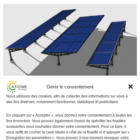
Gérer le consentement
Rappel de la réglementation sur les ombrières
photovoltaïques, coûts, délais, production d’électricité et
Nous utilisons des cookies, afin de collecter des informations sur vous à
des fins diverses, notamment fonctionnel, statistique et publicitaire.
retour sur investissement
En cliquant sur « Accepter », vous donnez votre consentement à toutes les
fins énoncées. Vous pouvez également choisir de spécifier les finalités
auxquelles vous souhaitez donner votre consentement. Pour ce faire, il
vous suffit de cocher la case située à côté de la finalité et d’appuyer sur «
Enregistrer les paramètres ». Vous pouvez à tout moment révoquer votre