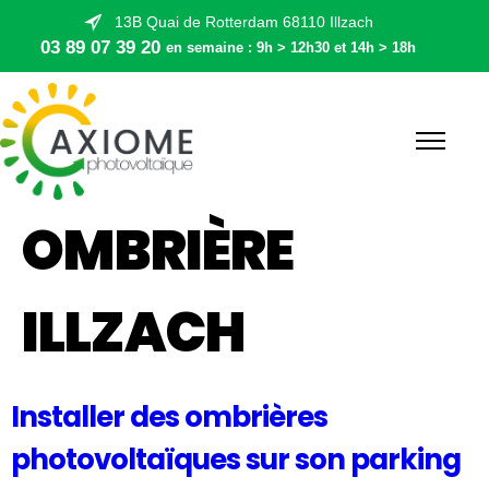
13B Quai de Rotterdam 68110 Illzach
03 89 07 39 20
en semaine : 9h > 12h30 et 14h > 18h
OMBRIÈRE
ILLZACH
Installer des ombrières
photovoltaïques sur son parking