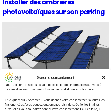
Installer des ombrières
photovoltaïques sur son parking
Gérer le consentement
Nous utilisons des cookies, afin de collecter des informations sur vous à
Rappel de la réglementation sur les ombrières
des fins diverses, notamment fonctionnel, statistique et publicitaire.
photovoltaïques, coûts, délais, production d’électricité et
retour sur investissement
En cliquant sur « Accepter », vous donnez votre consentement à toutes les
fins énoncées. Vous pouvez également choisir de spécifier les finalités
auxquelles vous souhaitez donner votre consentement. Pour ce faire, il