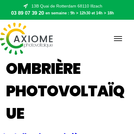
13B Quai de Rotterdam 68110 Illzach
03 89 07 39 20
en semaine : 9h > 12h30 et 14h > 18h
OMBRIÈRE
PHOTOVOLTAÏQ
UE