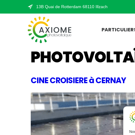
13B Quai de Rotterdam 68110 Illzach
PARTICULIER
PHOTOVOLTA
CINE CROISIERE à CERNAY
Nou