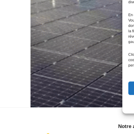
div
En 
Vou
don
la 
rév
gau
Cli
coo
per
Notre 