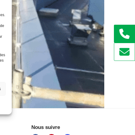
ées.
 de
ur
 des
ées
s
Nous suivre