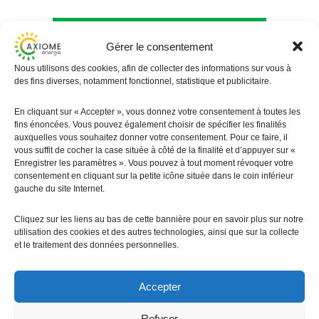
Je simule ma centrale
Gérer le consentement
Nous utilisons des cookies, afin de collecter des informations sur vous à
solaire photovoltaïque
des fins diverses, notamment fonctionnel, statistique et publicitaire.
Votre installateur en énergie solaire
En cliquant sur « Accepter », vous donnez votre consentement à toutes les
photovoltaïque à Aspach
fins énoncées. Vous pouvez également choisir de spécifier les finalités
auxquelles vous souhaitez donner votre consentement. Pour ce faire, il
vous suffit de cocher la case située à côté de la finalité et d’appuyer sur «
Simulateur
Enregistrer les paramètres ». Vous pouvez à tout moment révoquer votre
consentement en cliquant sur la petite icône située dans le coin inférieur
gauche du site Internet.
Cliquez sur les liens au bas de cette bannière pour en savoir plus sur notre
03 89 07 39 20
utilisation des cookies et des autres technologies, ainsi que sur la collecte
et le traitement des données personnelles.
Accepter
Refuser