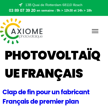
13B Quai de Rotterdam 68110 Illzach
03 89 07 39 20
en semaine : 9h > 12h30 et 14h > 18h
PHOTOVOLTAÏQ
UE FRANÇAIS
Clap de fin pour un fabricant
Français de premier plan