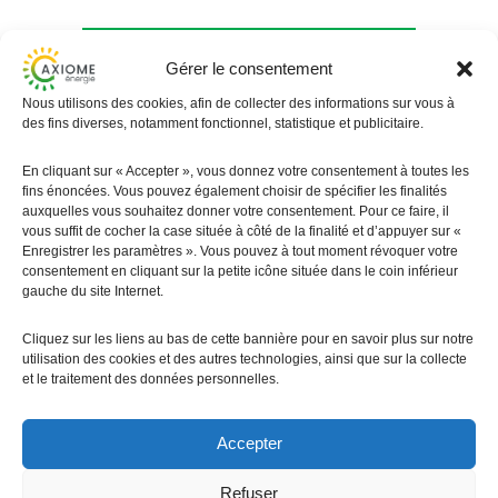
Gérer le consentement
Je simule ma centrale
Nous utilisons des cookies, afin de collecter des informations sur vous à
solaire photovoltaïque
des fins diverses, notamment fonctionnel, statistique et publicitaire.
Votre installateur en énergie solaire
En cliquant sur « Accepter », vous donnez votre consentement à toutes les
photovoltaïque à Aspach
fins énoncées. Vous pouvez également choisir de spécifier les finalités
auxquelles vous souhaitez donner votre consentement. Pour ce faire, il
vous suffit de cocher la case située à côté de la finalité et d’appuyer sur «
Enregistrer les paramètres ». Vous pouvez à tout moment révoquer votre
Simulateur
consentement en cliquant sur la petite icône située dans le coin inférieur
gauche du site Internet.
Cliquez sur les liens au bas de cette bannière pour en savoir plus sur notre
03 89 07 39 20
utilisation des cookies et des autres technologies, ainsi que sur la collecte
et le traitement des données personnelles.
Accepter
Refuser