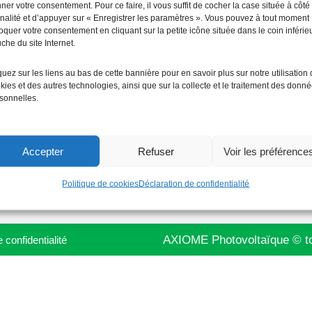
ner votre consentement. Pour ce faire, il vous suffit de cocher la case située à côté
finalité et d’appuyer sur « Enregistrer les paramètres ». Vous pouvez à tout moment
oquer votre consentement en cliquant sur la petite icône située dans le coin inférie
adresse
Nous joindre
che du site Internet.
ME
photovoltaïque
info@axiomeenergie.com
quez sur les liens au bas de cette bannière pour en savoir plus sur notre utilisation
ai de Rotterdam
03 89 07 39 20
kies et des autres technologies, ainsi que sur la collecte et le traitement des donn
sonnelles.
llzach
raires
Accepter
Refuser
Voir les préférence
di au Vendredi
à 12h30 et 14h à 18h
Politique de cookies
Déclaration de confidentialité
AXIOME Photovoltaïque © to
de
confidentialité