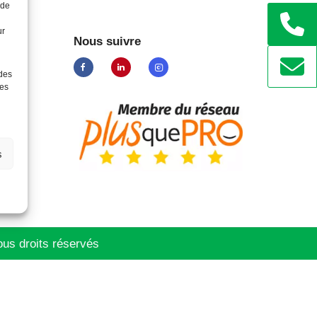
 de
ur
Nous suivre
 des
ées
s
us droits réservés