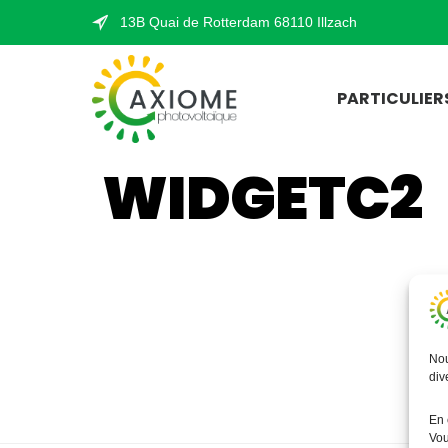
13B Quai de Rotterdam 68110 Illzach
PARTICULIER
WIDGETC2
Nou
div
En 
Vou