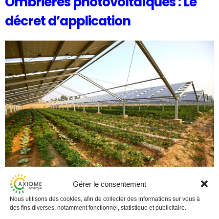
Ombrières photovoltaïques : Le
décret d’application
Gérer le consentement
Le décret d’application est en fin paru au journal officiel
le 13 novembre 2024 : Ce qu’on peut en retenir :– plus
Nous utilisons des cookies, afin de collecter des informations sur vous à
des fins diverses, notamment fonctionnel, statistique et publicitaire.
besoin de Permis de construire, une déclaration de