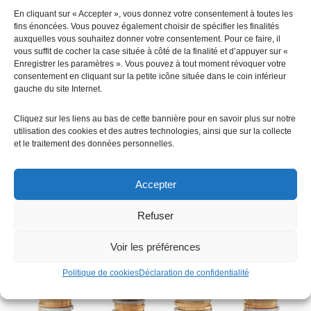
travaux suffit– pas d’obligation pour les parkings PL et
En cliquant sur « Accepter », vous donnez votre consentement à toutes les
bus (plus de 3,5T), mais un décret doit paraitre d’ici 2026
fins énoncées. Vous pouvez également choisir de spécifier les finalités
pour ces parkings qui ne […]
auxquelles vous souhaitez donner votre consentement. Pour ce faire, il
vous suffit de cocher la case située à côté de la finalité et d’appuyer sur «
Enregistrer les paramètres ». Vous pouvez à tout moment révoquer votre
Tarifs d’achat et primes à
consentement en cliquant sur la petite icône située dans le coin inférieur
gauche du site Internet.
l’autoconsommation
Cliquez sur les liens au bas de cette bannière pour en savoir plus sur notre
photovoltaïque T4 2024
utilisation des cookies et des autres technologies, ainsi que sur la collecte
et le traitement des données personnelles.
Accepter
Refuser
Voir les préférences
Politique de cookies
Déclaration de confidentialité