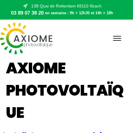
13B Quai de Rotterdam 68110 Illzach
03 89 07 39 20
en semaine : 9h > 12h30 et 14h > 18h
AXIOME
PHOTOVOLTAÏQ
UE