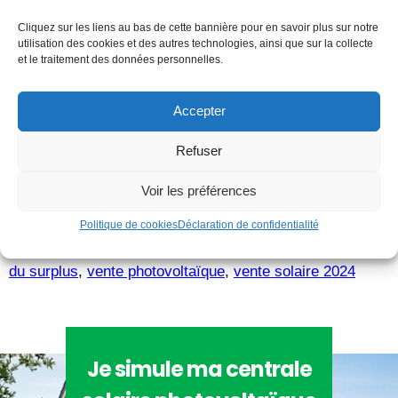
un autre soutien public
financier à la production
Cliquez sur les liens au bas de cette bannière pour en savoir plus sur notre
utilisation des cookies et des autres technologies, ainsi que sur la collecte
d’électricité, provenant
et le traitement des données personnelles.
d’un régime d’aides local,
Accepter
régional, national ou de
Refuser
l’Union européenne. »
Voir les préférences
Politique de cookies
Déclaration de confidentialité
Étiqueté
prime photovoltaïque 2024
,
tarif
autoconsommation
,
tarif d'achat EDF OA
,
tarif de vente
du surplus
,
vente photovoltaïque
,
vente solaire 2024
Je simule ma centrale