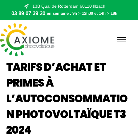
13B Quai de Rotterdam 68110 Illzach
03 89 07 39 20
en semaine : 9h > 12h30 et 14h > 18h
TARIFS D’ACHAT ET
PRIMES À
L’AUTOCONSOMMATIO
N PHOTOVOLTAÏQUE T3
2024