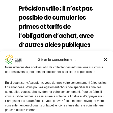
Précision utile : il n’est pas
possible de cumuler les
primes et tarifs de
l’obligation d’achat, avec
d’autres aides publiques
L’article 13 de l’arrêté tarifaire précise
Gérer le consentement
en effet que :
Nous utilisons des cookies, afin de collecter des informations sur vous à
des fins diverses, notamment fonctionnel, statistique et publicitaire.
« Le producteur ne peut
En cliquant sur « Accepter », vous donnez votre consentement à toutes les
pas cumuler pour une
fins énoncées. Vous pouvez également choisir de spécifier les finalités
auxquelles vous souhaitez donner votre consentement. Pour ce faire, il
même installation les
vous suffit de cocher la case située à côté de la finalité et d’appuyer sur «
Enregistrer les paramètres ». Vous pouvez à tout moment révoquer votre
primes et tarifs […] avec
consentement en cliquant sur la petite icône située dans le coin inférieur
gauche du site Internet.