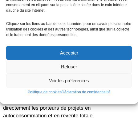
consentement en cliquant sur la petite icône située dans le coin inférieur
gauche du site Internet.
Cliquez sur les liens au bas de cette bannière pour en savoir plus sur notre
utilisation des cookies et des autres technologies, ainsi que sur la collecte
et le traitement des données personnelles.
Accepter
Refuser
Report de la publication des nouveaux tarifs d’achat
Voir les préférences
photovoltaïque.
La publication des nouveaux tarifs d’achat de l’électricité
Politique de cookies
Déclaration de confidentialité
photovoltaïque est reportée. Cette décision impacte
directement les porteurs de projets en
autoconsommation et en revente totale.