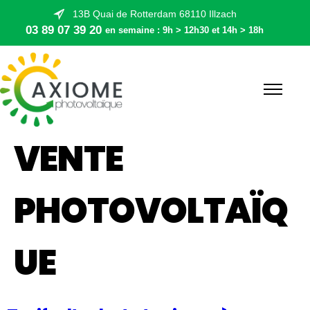
13B Quai de Rotterdam 68110 Illzach
03 89 07 39 20
en semaine : 9h > 12h30 et 14h > 18h
VENTE
PHOTOVOLTAÏQ
UE