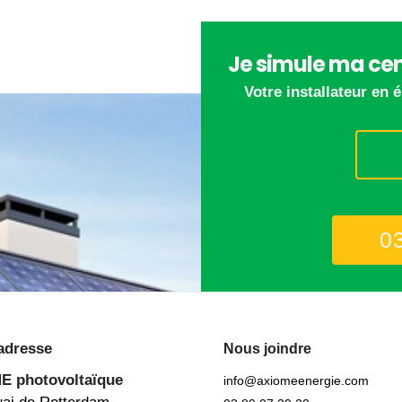
Je simule ma cen
Votre installateur en 
0
adresse
Nous joindre
ME
photovoltaïque
info@axiomeenergie.com