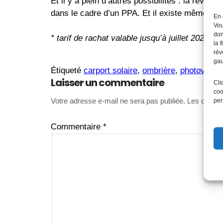
Et il y a plein d’autres possibilités : la revent
dans le cadre d’un PPA. Et il existe même ce
En 
Vou
don
* tarif de rachat valable jusqu’à juillet 2023. 
la 
rév
gau
Étiqueté
carport solaire
,
ombrière
,
photovoltaï
Laisser un commentaire
Cli
coo
Votre adresse e-mail ne sera pas publiée.
Les champs
per
Commentaire
*