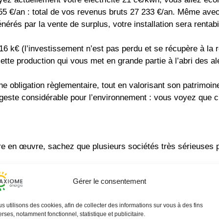
5 €/an : total de vos revenus bruts 27 233 €/an. Même avec 
nérés par la vente de surplus, votre installation sera rentab
6 k€ (l’investissement n’est pas perdu et se récupère à la r
cette production qui vous met en grande partie à l’abri des a
ne obligation règlementaire, tout en valorisant son patrimoi
n geste considérable pour l’environnement : vous voyez que c
re en œuvre, sachez que plusieurs sociétés très sérieuses 
Gérer le consentement
e parking sur 30 ans dans le cadre d’un bail emphytéotique : 
s utilisons des cookies, afin de collecter des informations sur vous à des fins
erses, notamment fonctionnel, statistique et publicitaire.