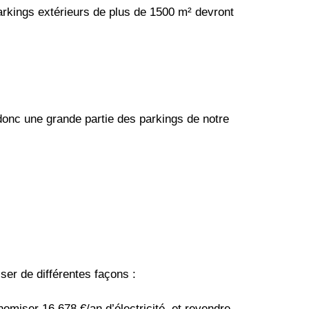
parkings extérieurs de plus de 1500 m² devront
 donc une grande partie des parkings de notre
er de différentes façons :
miser 16 678 €/an d’électricité, et revendre