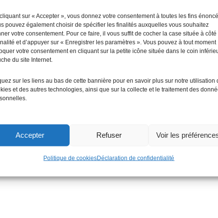
e totale de l’énergie, l’autoconsommation collective pour en fai
rtaines subventions localement pour accompagner les projets
cliquant sur « Accepter », vous donnez votre consentement à toutes les fins énonc
s pouvez également choisir de spécifier les finalités auxquelles vous souhaitez
ner votre consentement. Pour ce faire, il vous suffit de cocher la case située à côté
Nous attendons toujours les tarifs en cours de validité
finalité et d’appuyer sur « Enregistrer les paramètres ». Vous pouvez à tout moment
oquer votre consentement en cliquant sur la petite icône située dans le coin inférie
che du site Internet.
que parking
quez sur les liens au bas de cette bannière pour en savoir plus sur notre utilisation
kies et des autres technologies, ainsi que sur la collecte et le traitement des donn
 obligatoires sont indiqués avec
*
sonnelles.
Accepter
Refuser
Voir les préférence
Politique de cookies
Déclaration de confidentialité