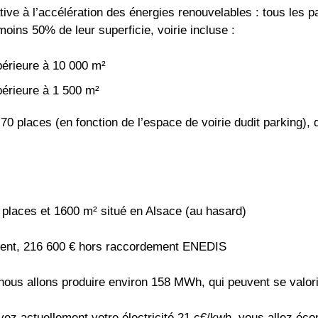
ative à l’accélération des énergies renouvelables : tous les 
oins 50% de leur superficie, voirie incluse :
upérieure à 10 000 m²
upérieure à 1 500 m²
70 places (en fonction de l’espace de voirie dudit parking),
 places et 1600 m² situé en Alsace (au hasard)
ment, 216 600 € hors raccordement ENEDIS
us allons produire environ 158 MWh, qui peuvent se valoris
actuellement votre électricité 21 c€/kwh, vous allez écono